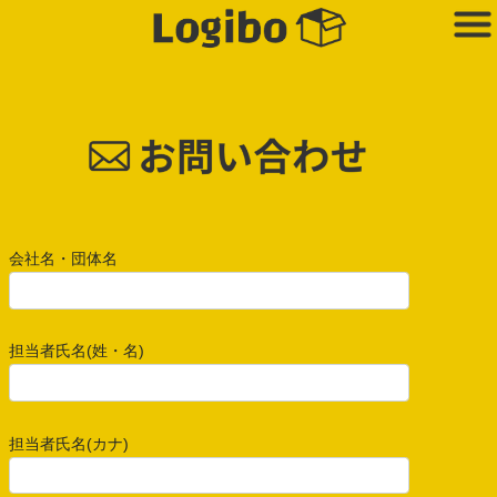
コ
ナ
ン
ビ
テ
ゲ
ン
ー
ツ
シ
へ
ョ
ス
ン
キ
に
ッ
移
プ
動
会社名・団体名
担当者氏名(姓・名)
担当者氏名(カナ)